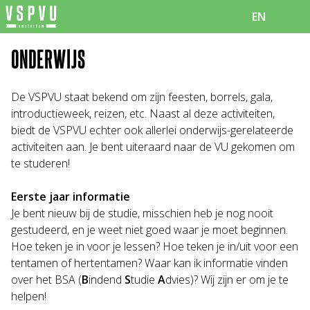
EN
ONDERWIJS
De VSPVU staat bekend om zijn feesten, borrels, gala,
introductieweek, reizen, etc. Naast al deze activiteiten,
biedt de VSPVU echter ook allerlei onderwijs-gerelateerde
activiteiten aan. Je bent uiteraard naar de VU gekomen om
te studeren!
Eerste jaar informatie
Je bent nieuw bij de studie, misschien heb je nog nooit
gestudeerd, en je weet niet goed waar je moet beginnen.
Hoe teken je in voor je lessen? Hoe teken je in/uit voor een
tentamen of hertentamen? Waar kan ik informatie vinden
over het BSA (
B
indend
S
tudie
A
dvies)? Wij zijn er om je te
helpen!